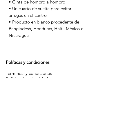
• Cinta de hombro a hombro
• Un cuarto de vuelta para evitar 
arrugas en el centro
• Producto en blanco procedente de 
Bangladesh, Honduras, Haití, México o 
Nicaragua
Políticas y condiciones
Términos y condiciones
Política de privacidad
Política de devoluciones
Política de Cookies
Información útil
Guía de tallas
Estado de mi pedido
Sobre nosotros