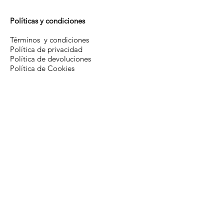
Políticas y condiciones
Términos y condiciones
Política de privacidad
Política de devoluciones
Política de Cookies
Información útil
Guía de tallas
Estado de mi pedido
Sobre nosotros
Contacto
Productos
Colecciones
Ropa de hombre
Ropa de mujer
Gorras