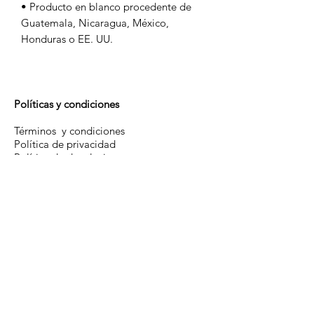
• Producto en blanco procedente de 
Guatemala, Nicaragua, México, 
Honduras o EE. UU.
Políticas y condiciones
Términos y condiciones
Política de privacidad
Política de devoluciones
Política de Cookies
Información útil
Guía de tallas
Estado de mi pedido
Sobre nosotros
Contacto
Productos